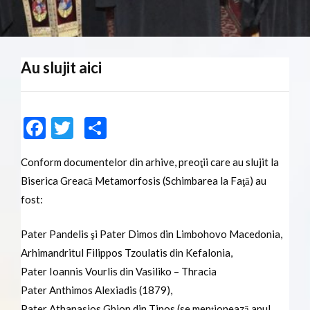
Au slujit aici
Facebook
Twitter
Share
Conform documentelor din arhive, preoţii care au slujit la
Biserica Greacă Metamorfosis (Schimbarea la Faţă) au
fost:
Pater Pandelis şi Pater Dimos din Limbohovo Macedonia,
Arhimandritul Filippos Tzoulatis din Kefalonia,
Pater Ioannis Vourlis din Vasiliko – Thracia
Pater Anthimos Alexiadis (1879),
Pater Athanasios Ghion din Tinos (se menţionează anul