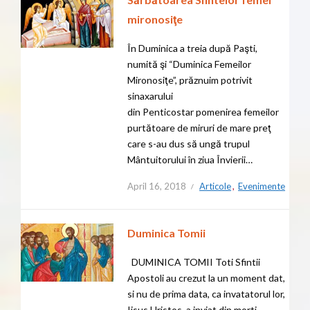
mironosiţe
În Duminica a treia după Paşti,
numită şi “Duminica Femeilor
Mironosiţe”, prăznuim potrivit
sinaxarului
din Penticostar pomenirea femeilor
purtătoare de miruri de mare preţ
care s-au dus să ungă trupul
Mântuitorului în ziua Învierii…
April 16, 2018
Articole
,
Evenimente
Duminica Tomii
DUMINICA TOMII Toti Sfintii
Apostoli au crezut la un moment dat,
si nu de prima data, ca invatatorul lor,
Iisus Hristos, a inviat din morti.