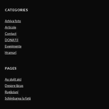
CATEGORIES
Arhiva foto
Articole
Contact
DONAȚII
Evenimente
Hramuri
PAGES
Au slujit aici
Despre lăcaș
Rugăciuni
Schimbarea la față