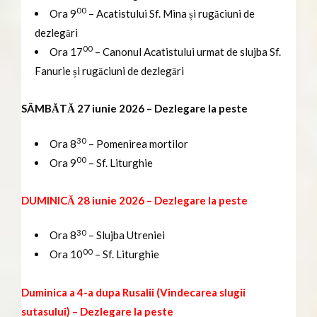
00
Ora 9
– Acatistului Sf. Mina și rugăciuni de
dezlegări
00
Ora 17
– Canonul Acatistului urmat de slujba Sf.
Fanurie și rugăciuni de dezlegări
SÂMBĂTĂ 27 iunie 2026 – Dezlegare la peste
30
Ora 8
– Pomenirea mortilor
00
Ora 9
– Sf. Liturghie
DUMINICĂ 28 iunie 2026 – Dezlegare la peste
30
Ora 8
– Slujba Utreniei
00
Ora 10
– Sf. Liturghie
Duminica a 4-a dupa Rusalii (Vindecarea slugii
sutasului) – Dezlegare la peste