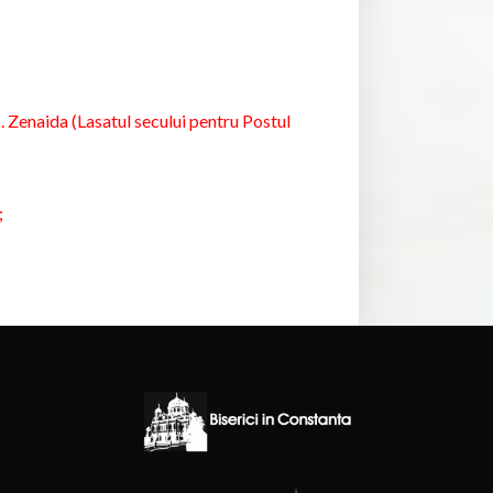
c. Zenaida (Lasatul secului pentru Postul
;