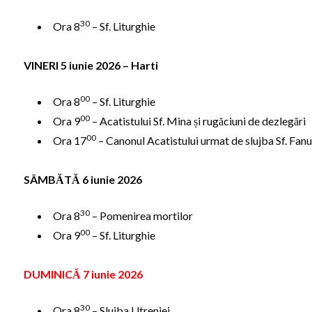
30
Ora 8
– Sf. Liturghie
VINERI 5 iunie 2026 – Harti
00
Ora 8
– Sf. Liturghie
00
Ora 9
– Acatistului Sf. Mina și rugăciuni de dezlegări
00
Ora 17
– Canonul Acatistului urmat de slujba Sf. Fanur
SÂMBĂTĂ 6 iunie 2026
30
Ora 8
– Pomenirea mortilor
00
Ora 9
– Sf. Liturghie
DUMINICĂ 7 iunie 2026
30
Ora 8
– Slujba Utreniei