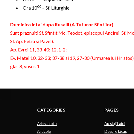
00
Ora 10
– Sf. Liturghie
Duminica intai dupa Rusalii (A Tuturor Sfintilor)
Sunt praznuiti Sf. Sfintit Mc. Teodot, episcopul Ancirei; Sf. M
Sf. Ap. Petru si Pavel).
Ap. Evrei 11, 33-40; 12, 1-2;
Ev. Matei 10, 32-33; 37-38 si 19, 27-30 (Urmarea lui Hristos)
glas 8, voscr. 1
CATEGORIES
PAGES
Arhiva foto
Au slujit aici
Articole
Despre lăcaș